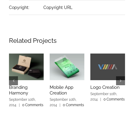
Copyright:
Copyright URL
Related Projects
Branding
Mobile App
Logo Creation
T
Harmony
Creation
E
September 10th,
2014
|
0 Comments
September 10th,
September 10th,
S
2014
|
0 Comments
2014
|
0 Comments
2