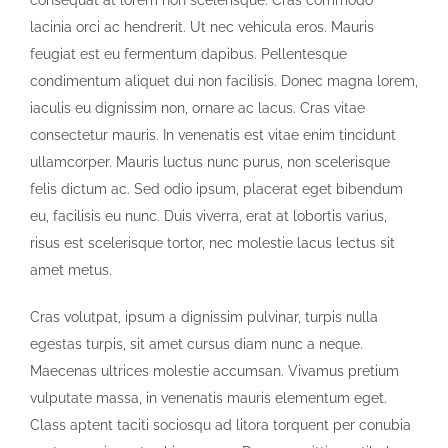
consequat at lorem non scelerisque. Cras commodo
lacinia orci ac hendrerit. Ut nec vehicula eros. Mauris
feugiat est eu fermentum dapibus. Pellentesque
condimentum aliquet dui non facilisis. Donec magna lorem,
iaculis eu dignissim non, ornare ac lacus. Cras vitae
consectetur mauris. In venenatis est vitae enim tincidunt
ullamcorper. Mauris luctus nunc purus, non scelerisque
felis dictum ac. Sed odio ipsum, placerat eget bibendum
eu, facilisis eu nunc. Duis viverra, erat at lobortis varius,
risus est scelerisque tortor, nec molestie lacus lectus sit
amet metus.
Cras volutpat, ipsum a dignissim pulvinar, turpis nulla
egestas turpis, sit amet cursus diam nunc a neque.
Maecenas ultrices molestie accumsan. Vivamus pretium
vulputate massa, in venenatis mauris elementum eget.
Class aptent taciti sociosqu ad litora torquent per conubia