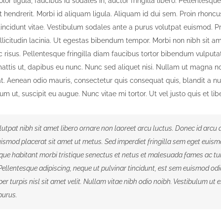
lor ligula, faucibus id sodales in, auctor fringilla libero. Pellentesq
 hendrerit. Morbi id aliquam ligula. Aliquam id dui sem. Proin rhoncu
tincidunt vitae. Vestibulum sodales ante a purus volutpat euismod. P
licitudin lacinia. Ut egestas bibendum tempor. Morbi non nibh sit ame
 risus. Pellentesque fringilla diam faucibus tortor bibendum vulputat
mattis ut, dapibus eu nunc. Nunc sed aliquet nisi. Nullam ut magna n
t. Aenean odio mauris, consectetur quis consequat quis, blandit a nun
um ut, suscipit eu augue. Nunc vitae mi tortor. Ut vel justo quis et lib
utpat nibh sit amet libero ornare non laoreet arcu luctus. Donec id arcu 
ismod placerat sit amet ut metus. Sed imperdiet fringilla sem eget euism
que habitant morbi tristique senectus et netus et malesuada fames ac tu
Pellentesque adipiscing, neque ut pulvinar tincidunt, est sem euismod odi
er turpis nisl sit amet velit. Nullam vitae nibh odio noibh. Vestibulum ut 
purus.