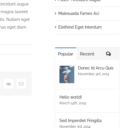
 tincidunt augue
st magna laoreet
Malesuada Fames Aci
ttis. Nullam eget
Eleifend Eget Interdum
enas eget diam
Commen
Popular
Recent
Donec Id Arcu Quis
November 3rd, 2014
+
interest
Vk
Email
Hello world!
March 14th, 2019
Sed Imperdiet Fringilla
November 3rd, 2014