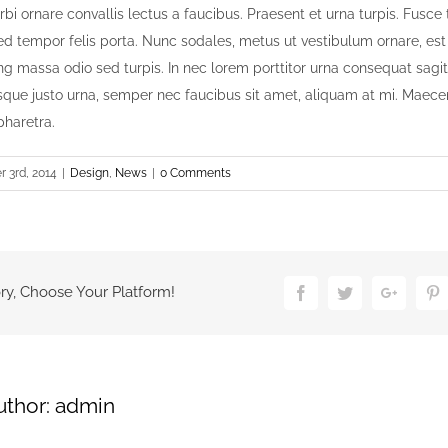
orbi ornare convallis lectus a faucibus. Praesent et urna turpis. Fusce
 sed tempor felis porta. Nunc sodales, metus ut vestibulum ornare, e
ing massa odio sed turpis. In nec lorem porttitor urna consequat sagi
tesque justo urna, semper nec faucibus sit amet, aliquam at mi. Maec
pharetra.
 3rd, 2014
|
Design
,
News
|
0 Comments
ry, Choose Your Platform!
Facebook
Twitter
Google
P
uthor:
admin