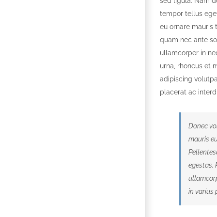
sed ligula. Nam do
tempor tellus eget
eu ornare mauris 
quam nec ante sol
ullamcorper in nec
urna, rhoncus et 
adipiscing volutpa
placerat ac interd
Donec vol
mauris eu
Pellentes
egestas. 
ullamcorp
in varius 