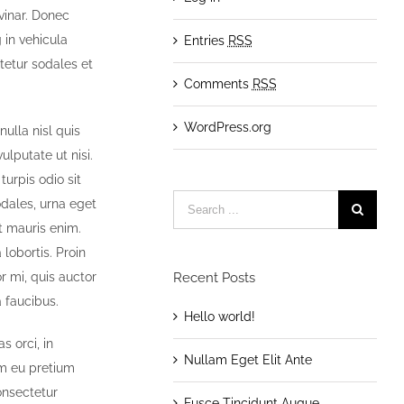
vinar. Donec
 in vehicula
Entries
RSS
etur sodales et
Comments
RSS
WordPress.org
ulla nisl quis
lputate ut nisi.
turpis odio sit
Search
odales, urna eget
for:
t mauris enim.
 lobortis. Proin
or mi, quis auctor
Recent Posts
 faucibus.
Hello world!
s orci, in
Nullam Eget Elit Ante
lam eu pretium
onsectetur
Fusce Tincidunt Augue