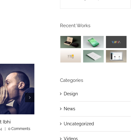
Recent Works
Categories
Design
News
t Ibhi
Fusce Tincidunt Augue
Sed Porttio
Uncategorized
14
|
0 Comments
November 3rd, 2014
|
0 Comments
November 3rd, 
Videos