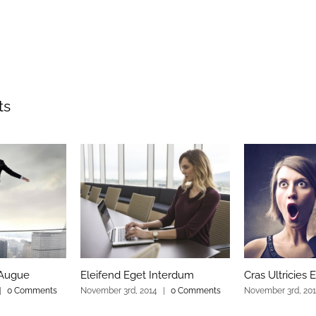
ts
 Augue
Eleifend Eget Interdum
Cras Ultricies E
|
0 Comments
November 3rd, 2014
|
0 Comments
November 3rd, 20