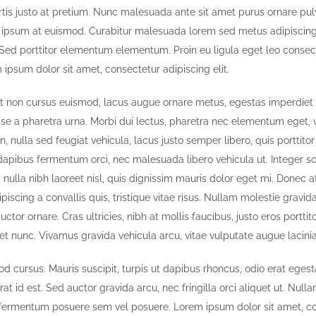
rtis justo at pretium. Nunc malesuada ante sit amet purus ornare pul
m ipsum at euismod. Curabitur malesuada lorem sed metus adipiscing
d porttitor elementum elementum. Proin eu ligula eget leo consect
ipsum dolor sit amet, consectetur adipiscing elit.
it non cursus euismod, lacus augue ornare metus, egestas imperdiet n
se a pharetra urna. Morbi dui lectus, pharetra nec elementum eget, vu
nulla sed feugiat vehicula, lacus justo semper libero, quis porttitor 
 dapibus fermentum orci, nec malesuada libero vehicula ut. Integer s
 nulla nibh laoreet nisl, quis dignissim mauris dolor eget mi. Donec a
dipiscing a convallis quis, tristique vitae risus. Nullam molestie gravida
auctor ornare. Cras ultricies, nibh at mollis faucibus, justo eros porttit
et nunc. Vivamus gravida vehicula arcu, vitae vulputate augue lacinia
od cursus. Mauris suscipit, turpis ut dapibus rhoncus, odio erat egesta
erat id est. Sed auctor gravida arcu, nec fringilla orci aliquet ut. Nul
fermentum posuere sem vel posuere. Lorem ipsum dolor sit amet, c