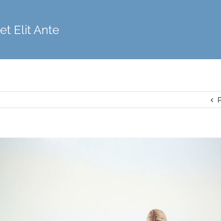
t Elit Ante
P