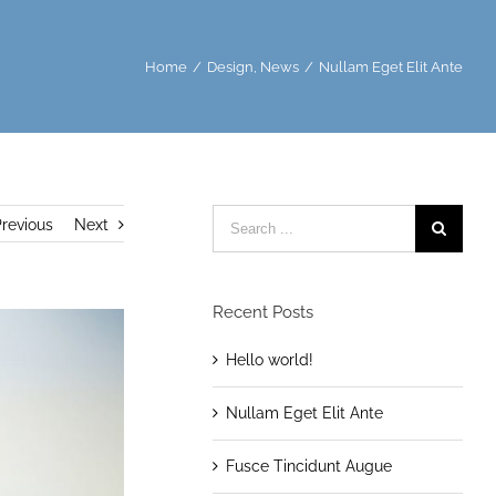
Home
/
Design
,
News
/
Nullam Eget Elit Ante
Search
revious
Next
for:
Recent Posts
Hello world!
Nullam Eget Elit Ante
Fusce Tincidunt Augue