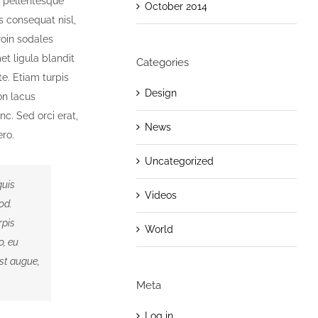
ue pellentesque
October 2014
s consequat nisl,
roin sodales
t ligula blandit
Categories
e. Etiam turpis
Design
on lacus
c. Sed orci erat,
News
ero.
Uncategorized
quis
Videos
od.
rpis
World
o, eu
est augue,
Meta
Log in