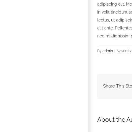
adipiscing elit. M
in velit tincidunt
lectus, ut adipisc
elit ante. Pellen
nec mi dignissim 
By
admin
|
November
Share This Sto
About the A