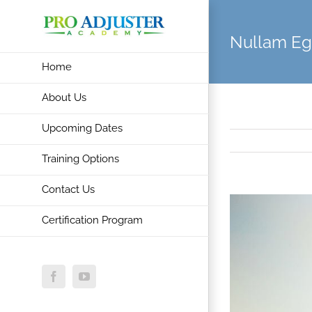
Skip
to
Nullam Ege
content
Home
About Us
Upcoming Dates
Training Options
Contact Us
View
Certification Program
Larger
Image
Facebook
YouTube